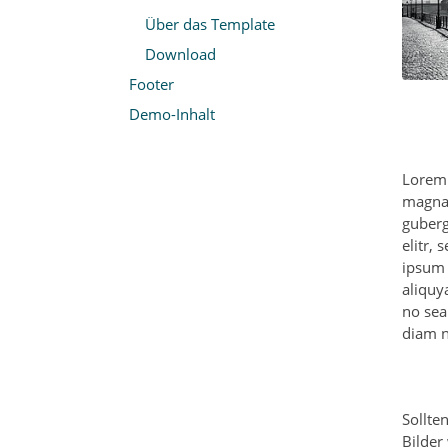
Über das Template
Download
Footer
Demo-Inhalt
Lorem 
magna 
guberg
elitr,
ipsum 
aliquy
no sea
diam n
Sollte
Bilder