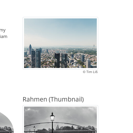
umy
diam
© Tim Liß
Rahmen (Thumbnail)