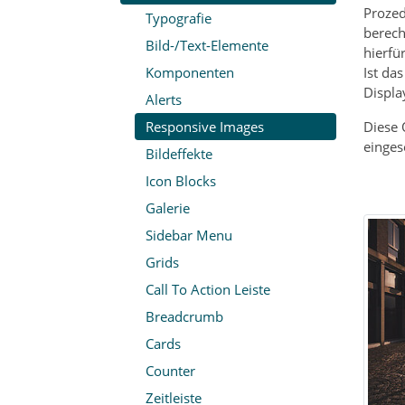
Prozed
Typografie
berech
Bild-/Text-Elemente
hierfü
Komponenten
Ist da
Displa
Alerts
Responsive Images
Diese 
einges
Bildeffekte
Icon Blocks
Galerie
Sidebar Menu
Grids
Call To Action Leiste
Breadcrumb
Cards
Counter
Zeitleiste