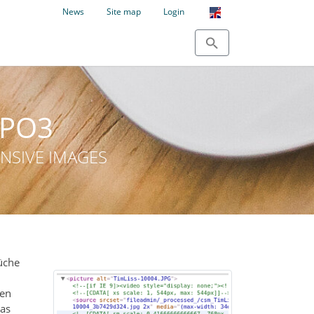
News
Site map
Login
YPO3
ONSIVE IMAGES
üche
sen
das